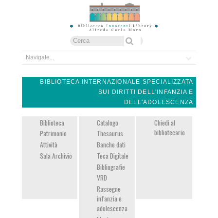
Form di ricerca
Cerca
BIBLIOTECA INTERNAZIONALE SPECIALIZZATA
SUI DIRITTI DELL'INFANZIA E
DELL'ADOLESCENZA
Biblioteca
Catalogo
Chiedi al
bibliotecario
Patrimonio
Thesaurus
Attività
Banche dati
Sala Archivio
Teca Digitale
Bibliografie
VRD
Rassegne
infanzia e
adolescenza