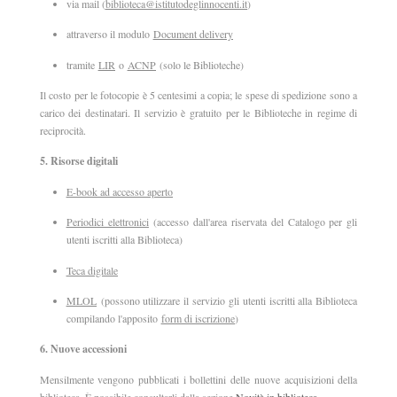
via mail (
biblioteca@istitutodeglinnocenti.it
)
attraverso il modulo
Document delivery
tramite
LIR
o
ACNP
(solo le Biblioteche)
Il costo per le fotocopie è 5 centesimi a copia; le spese di spedizione sono a
carico dei destinatari. Il servizio è gratuito per le Biblioteche in regime di
reciprocità.
5. Risorse digitali
E-book ad accesso aperto
Periodici elettronici
(accesso dall'area riservata del Catalogo per gli
utenti iscritti alla Biblioteca)
Teca digitale
MLOL
(possono utilizzare il servizio gli utenti iscritti alla Biblioteca
compilando l'apposito
form di iscrizione
)
6. Nuove accessioni
Mensilmente vengono pubblicati i bollettini delle nuove acquisizioni della
biblioteca. È possibile consultarli dalla sezione
Novità in biblioteca