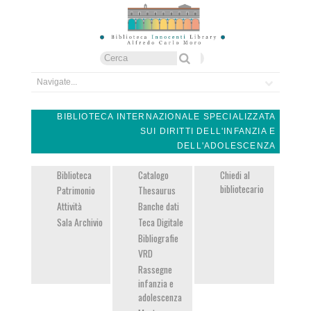
Form di ricerca
Cerca
BIBLIOTECA INTERNAZIONALE SPECIALIZZATA
SUI DIRITTI DELL'INFANZIA E
DELL'ADOLESCENZA
Biblioteca
Catalogo
Chiedi al
bibliotecario
Patrimonio
Thesaurus
Attività
Banche dati
Sala Archivio
Teca Digitale
Bibliografie
VRD
Rassegne
infanzia e
adolescenza