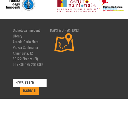
Biblioteca Innocenti
MAPS & DIRECTIONS
Library
Alfredo Carlo Moro
Piazza Santissima
Annunziata, 12
50122 Firenze (FI)
tel.: +39 055 2037363
NEWSLETTER
ISCRIVITI