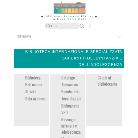
Form di ricerca
Cerca
BIBLIOTECA INTERNAZIONALE SPECIALIZZATA
SUI DIRITTI DELL'INFANZIA E
DELL'ADOLESCENZA
Biblioteca
Catalogo
Chiedi al
bibliotecario
Patrimonio
Thesaurus
Attività
Banche dati
Sala Archivio
Teca Digitale
Bibliografie
VRD
Rassegne
infanzia e
adolescenza