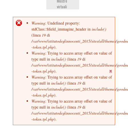
Mostre
virtuali
Messaggio di errore
Warning
: Undefined property:
stdClass::$field_immagine_header in
include()
(linea
19
di
/var/www/istitutodeglinnocenti_2015/sites/all/themes/goodn
-token.tpl.php
).
Warning
: Trying to access array offset on value of
type null in
include()
(linea
19
di
/var/www/istitutodeglinnocenti_2015/sites/all/themes/goodn
-token.tpl.php
).
Warning
: Trying to access array offset on value of
type null in
include()
(linea
19
di
/var/www/istitutodeglinnocenti_2015/sites/all/themes/goodn
-token.tpl.php
).
Warning
: Trying to access array offset on value of
type null in
include()
(linea
19
di
/var/www/istitutodeglinnocenti_2015/sites/all/themes/goodn
-token.tpl.php
).