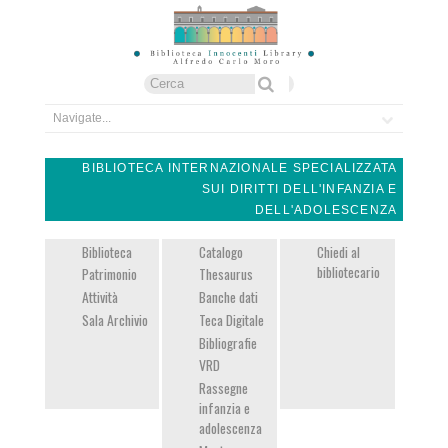
Form di ricerca
Cerca
BIBLIOTECA INTERNAZIONALE SPECIALIZZATA
SUI DIRITTI DELL'INFANZIA E
DELL'ADOLESCENZA
Biblioteca
Catalogo
Chiedi al
bibliotecario
Patrimonio
Thesaurus
Attività
Banche dati
Sala Archivio
Teca Digitale
Bibliografie
VRD
Rassegne
infanzia e
adolescenza